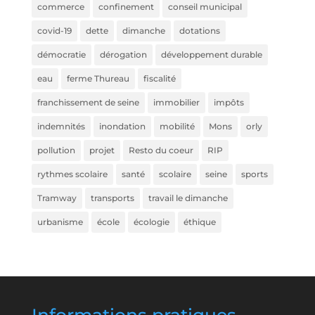
commerce
confinement
conseil municipal
covid-19
dette
dimanche
dotations
démocratie
dérogation
développement durable
eau
ferme Thureau
fiscalité
franchissement de seine
immobilier
impôts
indemnités
inondation
mobilité
Mons
orly
pollution
projet
Resto du coeur
RIP
rythmes scolaire
santé
scolaire
seine
sports
Tramway
transports
travail le dimanche
urbanisme
école
écologie
éthique
Informations pratiques