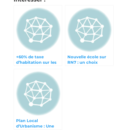
+60% de taxe
Nouvelle école sur
d’habitation sur les
RN7 : un choix
résidences
discutable
secondaires : et les
binationaux ?
Plan Local
d’Urbanisme : Une
cible manquée ?