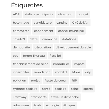
Étiquettes
ADP
ateliers participatifs
aéoroport
budget
bétonnage
candidature
cantine
Cité de l'Air
commerce
confinement
conseil municipal
covid-19
dette
dimanche
dotations
démocratie
dérogation
développement durable
eau
ferme Thureau
fiscalité
franchissement de seine
immobilier
impôts
indemnités
inondation
mobilité
Mons
orly
pollution
projet
Resto du coeur
RIP
rythmes scolaire
santé
scolaire
seine
sports
Tramway
transports
travail le dimanche
urbanisme
école
écologie
éthique